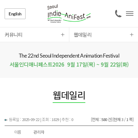
English
커뮤니티
웹데일리
The 22nd Seoul Independent Animation Festival
서울인디애니페스트2026
9월 17일(목) ~ 9월 22일(화)
웹데일리
등록일 :
2025-09-22
|
조회 :
1829
| 추천 :
0
[전체 :
580
건]
[현재 3 /
1
쪽]
이름
관리자