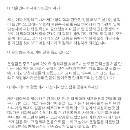
Q. 서울인디애니페스트 참여 계기?
저는 이제 취업하고 나서 제가 영화 쪽과 관련된 일을 해보고 싶다는 생각
이 들었어요. 그래서 영화제 자원봉사로 활동을 하면서 제가 과연 이 일에
맞는지에 대한 작은 확신이 필요했는데 마침 저랑 굉장히 친한 동생의 지
인이 이 영화제에서 일을 했었는데 굉장히 좋았다며 저한테도 강력히 추천
을 하더라고요. 그래서 제가 인스타그램을 통해서 영화제 모집 기간과 활
동 기간을 찾아보고 마침 시기가 적절해서 지원하게 되었습니다.
Q. 운영팀은 주로 어떤 일을 돕고 있나요?
운영팀은 주로 7층에 있어요. 영화제를 찾아오시는 모든 관객분을 처음 만
나는 장소이기도 하고 이곳에서 고객 응대와 아이디 카드 발급 및 굿즈 판
매 그리고 당첨자분들께 상품도 드리고 티켓도 배부해 드리고 있어요. 그
리고 자원봉사자분들의 질문이 들어오면 안내해 드리는 일을 합니다.
Q. 애니메이트 활동에서 가장 기대했던 점을 공유해주세요.
제가 영화제를 많이 해본 건 아니지만, 여러 영화제 서포터즈를 했을 때 업
무의 양이 조금 적었다는 생각이 들었어요. 저는 자원봉사를 하는 이유 중
하나가 영화제의 일을 더 배우고 바쁘게 뛰어보고 싶어서 지원하는 것인
데, 다른 영화제들은 쉬엄쉬엄할 수 있도록 배려 차원에서 업무를 배정해
주다 보니까 그런 부분에서 조금 갈증을 느꼈었는데 이번 영화제에서는 바
쁘게 일을 해보고 영화제 온몸으로 좀 느끼고 싶어서 운영팀을 지원했던
것도 있어요. 현재 굉장히 만족스럽게 일을 하고 있습니다.