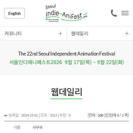
English
커뮤니티
웹데일리
The 22nd Seoul Independent Animation Festival
서울인디애니페스트2026
9월 17일(목) ~ 9월 22일(화)
웹데일리
등록일 :
2024-10-01
|
조회 :
3313
| 추천 :
0
[전체 :
580
건]
[현재 6 /
1
쪽]
이름
사무국