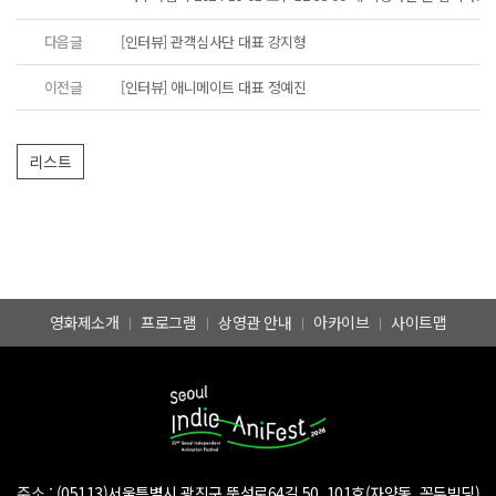
다음글
[인터뷰] 관객심사단 대표 강지형
이전글
[인터뷰] 애니메이트 대표 정예진
영화제소개
프로그램
상영관 안내
아카이브
사이트맵
주소 :
(05113)서울특별시 광진구 뚝섬로64길 50, 101호(자양동, 꼭두빌딩)