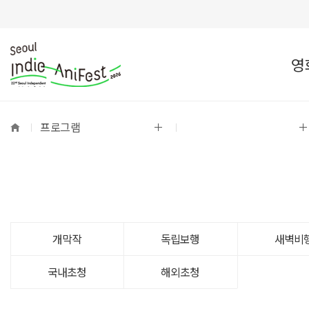
영
프로그램
개막작
독립보행
새벽비
국내초청
해외초청