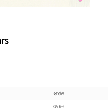
rs
상영관
GV 6관