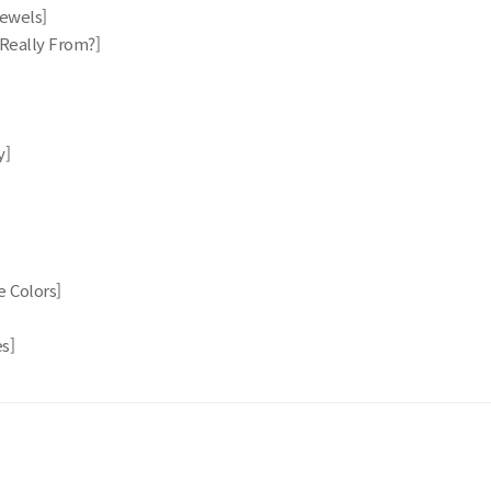
g Jewels]
 Really From?]
y]
e Colors]
s]