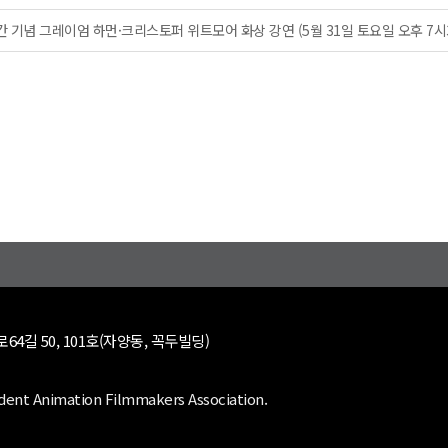
 기념 그레이엄 하먼·크리스토퍼 위트모어 화상 강연 (5월 31일 토요일 오후 7시
64길 50, 101호(자양동, 꼭두빌딩)
dent Animation Filmmakers Association.