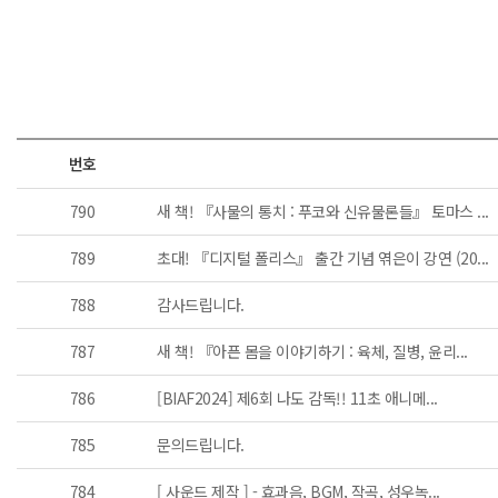
번호
790
새 책! 『사물의 통치 : 푸코와 신유물론들』 토마스 ...
789
초대! 『디지털 폴리스』 출간 기념 엮은이 강연 (20...
788
감사드립니다.
787
새 책! 『아픈 몸을 이야기하기 : 육체, 질병, 윤리...
786
[BIAF2024] 제6회 나도 감독!! 11초 애니메...
785
문의드립니다.
784
[ 사운드 제작 ] - 효과음, BGM, 작곡, 성우녹...