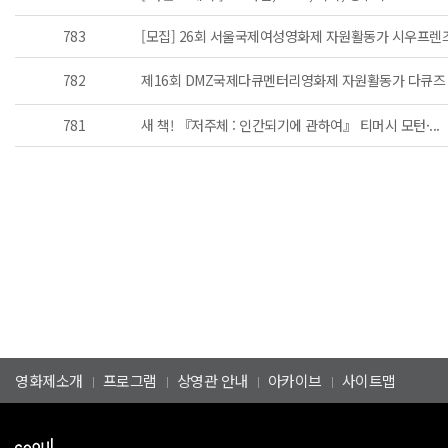
783
[모집] 26회 서울국제여성영화제 자원활동가 시우프렌즈.
782
제16회 DMZ국제다큐멘터리영화제 자원활동가 다큐즈 모
781
새 책! 『저주체 : 인간되기에 관하여』 티머시 모턴·...
영화제소개
프로그램
상영관 안내
아카이브
사이트맵